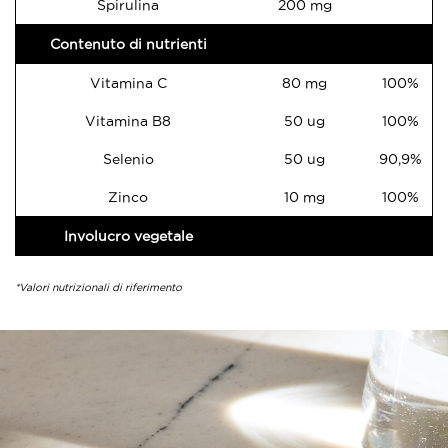
Spirulina
200 mg
Contenuto di nutrienti
Vitamina C
80 mg
100%
Vitamina B8
50 ug
100%
Selenio
50 ug
90,9%
Zinco
10 mg
100%
Involucro vegetale
*Valori nutrizionali di riferimento