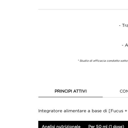
- Tr
- A
* Studio di efficacia condotto sotto
PRINCIPI ATTIVI
COM
Integratore alimentare a base di [Fucus 
Analisi nutrizionale
Per 50 ml (1 dose)