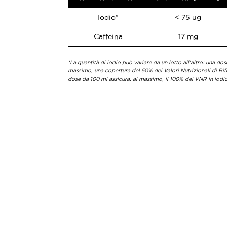
Iodio*
< 75 ug
Caffeina
17 mg
*La quantità di iodio può variare da un lotto all'altro: una do
massimo, una copertura del 50% dei Valori Nutrizionali di Ri
dose da 100 ml assicura, al massimo, il 100% dei VNR in iodi