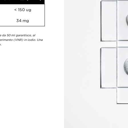
< 150 ug
34 mg
se da 50 ml garantisce, al
ferimento (VNR) in iodio. Una
o.